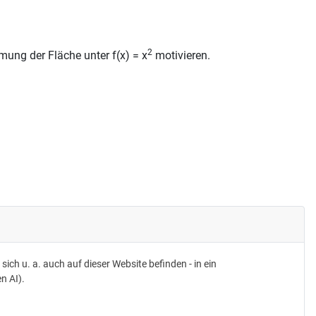
2
ung der Fläche unter f(x) = x
motivieren.
h u. a. auch auf dieser Website befinden - in ein
n AI).