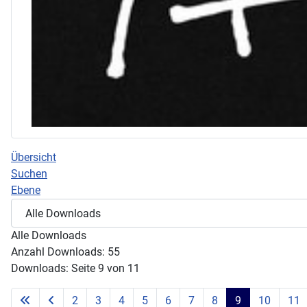
Übersicht
Suchen
Ebene
Alle Downloads
Anzahl Downloads: 55
Downloads: Seite 9 von 11
2
3
4
5
6
7
8
9
10
11